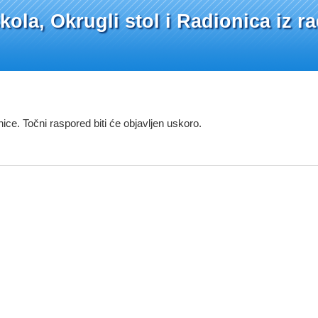
ola, Okrugli stol i Radionica iz r
ce. Točni raspored biti će objavljen uskoro.