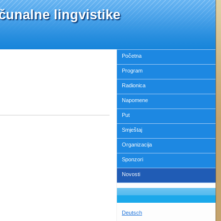
ačunalne lingvistike
Početna
Program
Radionica
Napomene
Put
Smještaj
Organizacija
Sponzori
Novosti
Deutsch